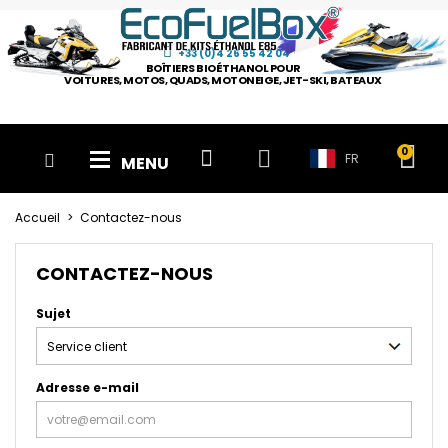
+33 (0)4 26 55 42 04
BOÎTIERS BIOÉTHANOL POUR
VOITURES, MOTOS, QUADS, MOTONEIGE, JET-SKI, BATEAUX
FR
MENU
Accueil
Contactez-nous
CONTACTEZ-NOUS
Sujet
Adresse e-mail